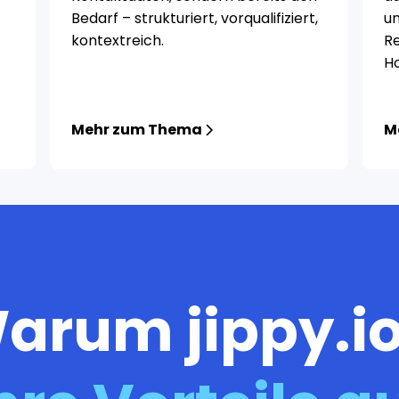
Bedarf – strukturiert, vorqualifiziert,
un
kontextreich.
R
H
Mehr zum Thema
M
arum jippy.i