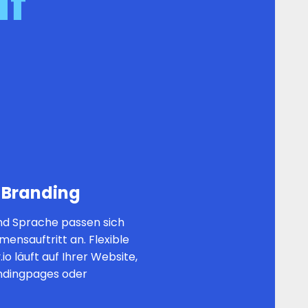
uf
 Branding
nd Sprache passen sich
ensauftritt an. Flexible
.io läuft auf Ihrer Website,
andingpages oder