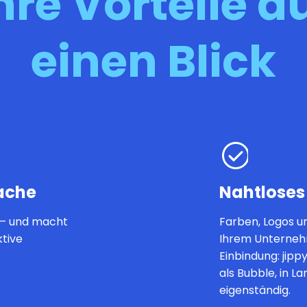
hre Vorteile a
einen Blick
ache
Nahtloses
 – und macht
Farben, Logos u
tive
Ihrem Unternehm
Einbindung: jippy
als Bubble, in L
eigenständig.