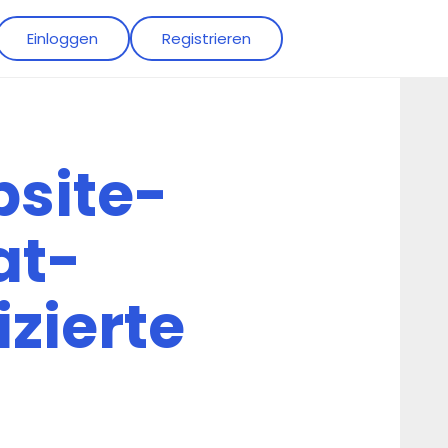
Einloggen
Registrieren
site-
at-
izierte