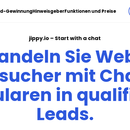
ad-Gewinnung
Hinweisgeber
Funktionen und Preise
jippy.io – Start with a chat
andeln Sie Web
sucher mit Ch
aren in qualif
Leads.