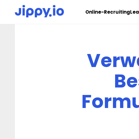
Online-Recruiting
Le
Verw
Be
Formul