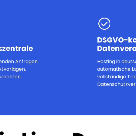
DSGVO-ko
zentrale
Datenvera
henden Anfragen
Hosting in deut
xtvorlagen,
automatische Lö
srechten.
vollständige Tra
Datenschutzver