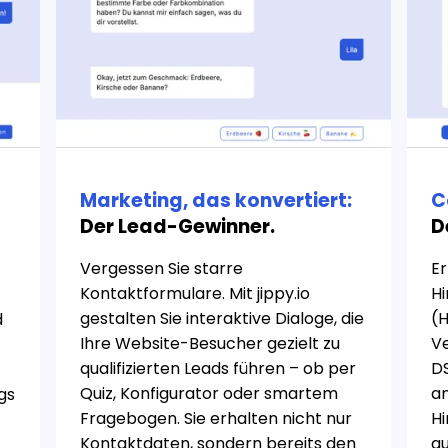
Marketing, das konvertiert:
C
Der Lead-Gewinner.
D
Vergessen Sie starre
Er
Kontaktformulare. Mit jippy.io
H
gestalten Sie interaktive Dialoge, die
(
d
Ihre Website-Besucher gezielt zu
Ve
qualifizierten Leads führen – ob per
D
Quiz, Konfigurator oder smartem
a
gs
Fragebogen. Sie erhalten nicht nur
Hi
Kontaktdaten, sondern bereits den
a