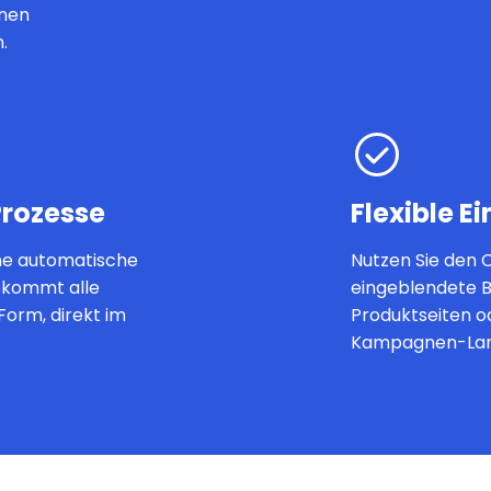
inen
.
Prozesse
Flexible E
ine automatische
Nutzen Sie den 
ekommt alle
eingeblendete B
Form, direkt im
Produktseiten o
Kampagnen-Lan