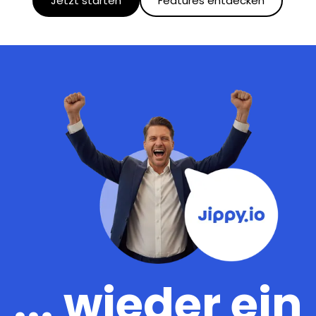
Jetzt starten
Features entdecken
... wieder ein