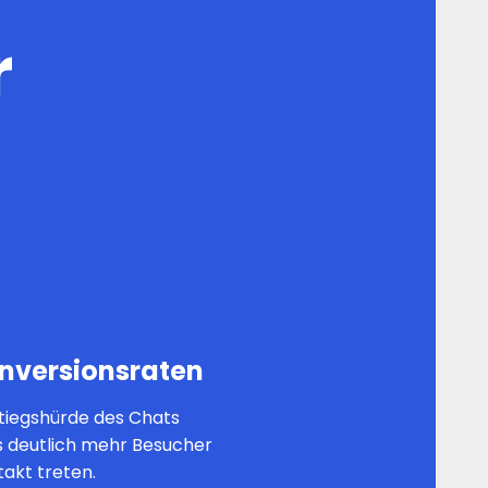
r
nversionsraten
stiegshürde des Chats
ss deutlich mehr Besucher
takt treten.